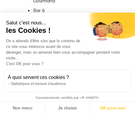
Gourmand
Bar à
bières/cocktails
Salut c'est nous...
les Cookies !
On a attendu d'être sûrs que le contenu de
ce site vous intéresse avant de vous
déranger, mais on aimerait bien vous accompagner pendant votre
visite...
C'est OK pour vous ?
À quoi servent ces cookies ?
Statistiques et mesure d'audience
Consentements certifiés par
Non merci
Je choisis
OK pour moi
Axeptio consent
Plateforme de Gestion du Consentement : Personnalisez vos O
Notre plateforme vous permet d'adapter et de gérer vos paramètr
© 2013 - 2024 L'Echappée Bière