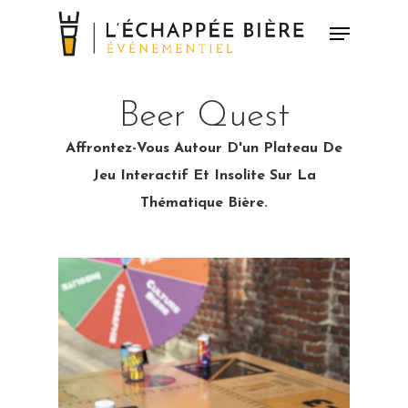
Skip
Menu
to
Close
main
Menu
content
Beer Quest
Affrontez-Vous Autour D'un Plateau De
Jeu Interactif Et Insolite Sur La
Thématique Bière.