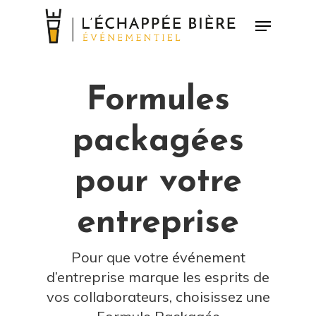
Skip
Menu
to
Close
main
Menu
content
Formules
packagées
pour votre
entreprise
Pour que votre événement
d’entreprise marque les esprits de
vos collaborateurs, choisissez une